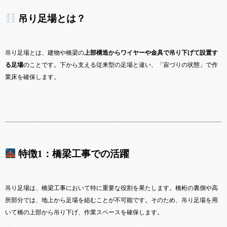
吊り足場とは？
吊り足場とは、建物や橋梁の
上部構造からワイヤーや金具で吊り下げて設置す
る足場
のことです。下から支える従来型の足場と違い、「宙づりの状態」で作
業床を確保します。
特徴1：橋梁工事での活躍
吊り足場は、橋梁工事において特に重要な役割を果たします。橋桁の裏側や高
所部分では、地上から足場を組むことが不可能です。そのため、吊り足場を用
いて橋の上部から吊り下げ、作業スペースを確保します。