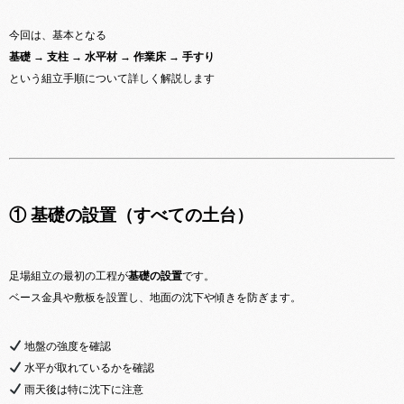
今回は、基本となる
基礎 → 支柱 → 水平材 → 作業床 → 手すり
という組立手順について詳しく解説します
① 基礎の設置（すべての土台）
足場組立の最初の工程が
基礎の設置
です。
ベース金具や敷板を設置し、地面の沈下や傾きを防ぎます。
地盤の強度を確認
水平が取れているかを確認
雨天後は特に沈下に注意