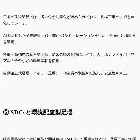
日本の建設業界では、省力化や効率化が求められており、足場工事の技術も進
化しています。
AIを活用した足場設計：施工前に3Dシミュレーションを行い、最適な足場計画
を策定。
軽量・高強度の新素材開発：従来の鉄製足場に比べて、カーボンファイバーや
アルミ合金などの軽量素材を使用。
自動組立式足場（ロボット足場）：作業員の負担を軽減し、安全性を向上。
② SDGsと環境配慮型足場
建設業界全体で持続可能な開発目標（SDGs）が重視される中、足場工事でも環