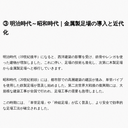
③ 明治時代～昭和時代｜金属製足場の導入と近代
化
明治時代（19世紀後半）になると、西洋建築の影響を受け、鉄骨やレンガを使
った建物が増加しました。これに伴い、足場の技術も進化し、次第に木製足場
から金属製足場へと移行していきます。
昭和時代（20世紀初頭）には、都市部での高層建築の建設が進み、単管パイプ
を使用した鉄製足場が普及し始めました。第二次世界大戦後の復興期には、大
規模な建築工事が全国で行われ、足場工事の需要も急増しました。
この時期には、「単管足場」や「枠組足場」が広く普及し、より安全で効率的
な足場工法が確立されました。