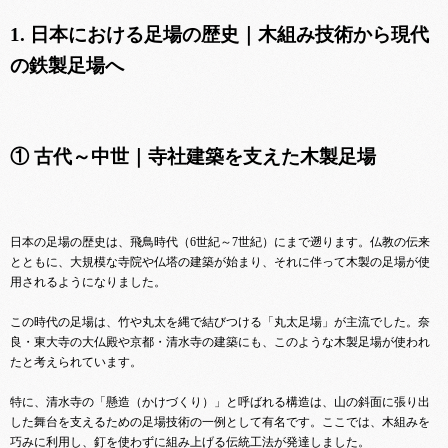
1. 日本における足場の歴史｜木組み技術から現代
の鉄製足場へ
① 古代～中世｜寺社建築を支えた木製足場
日本の足場の歴史は、飛鳥時代（6世紀～7世紀）にまで遡ります。仏教の伝来
とともに、大規模な寺院や仏塔の建築が始まり、それに伴って木製の足場が使
用されるようになりました。
この時代の足場は、竹や丸太を縄で結びつける「丸太足場」が主流でした。奈
良・東大寺の大仏殿や京都・清水寺の建築にも、このような木製足場が使われ
たと考えられています。
特に、清水寺の「懸造（かけづくり）」と呼ばれる構造は、山の斜面に張り出
した舞台を支えるための足場技術の一例として有名です。ここでは、木組みを
巧みに利用し、釘を使わずに組み上げる伝統工法が発達しました。