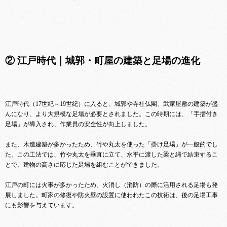
② 江戸時代｜城郭・町屋の建築と足場の進化
江戸時代（17世紀～19世紀）に入ると、城郭や寺社仏閣、武家屋敷の建築が盛
んになり、より大規模な足場が必要とされました。この時期には、「手摺付き
足場」が導入され、作業員の安全性が向上しました。
また、木造建築が多かったため、竹や丸太を使った「掛け足場」が一般的でし
た。この工法では、竹や丸太を垂直に立て、水平に渡した梁と縄で結束するこ
とで、建物の高さに応じた足場を組むことができました。
江戸の町には火事が多かったため、火消し（消防）の際に活用される足場も発
展しました。町家の修復や防火壁の設置に使われたこの技術は、後の足場工事
にも影響を与えています。