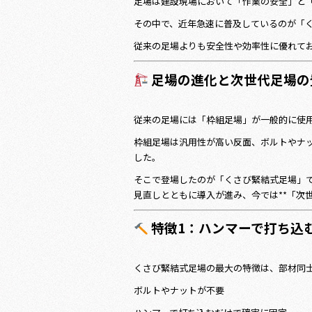
足場は建設現場において「作業の安全」と
その中で、近年急速に普及しているのが「
従来の足場よりも安全性や効率性に優れて
足場の進化と次世代足場の
従来の足場には「枠組足場」が一般的に使
枠組足場は汎用性が高い反面、ボルトやナ
した。
そこで登場したのが「くさび緊結式足場」で
見直しとともに導入が進み、今では**「次
特徴1：ハンマーで打ち込
くさび緊結式足場の最大の特徴は、部材同
ボルトやナットが不要