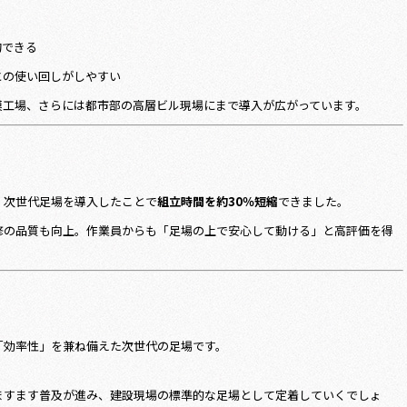
約できる
との使い回しがしやすい
模工場、さらには都市部の高層ビル現場にまで導入が広がっています。
、次世代足場を導入したことで
組立時間を約30％短縮
できました。
修の品質も向上。作業員からも「足場の上で安心して動ける」と高評価を得
「効率性」を兼ね備えた次世代の足場です。
ますます普及が進み、建設現場の標準的な足場として定着していくでしょ