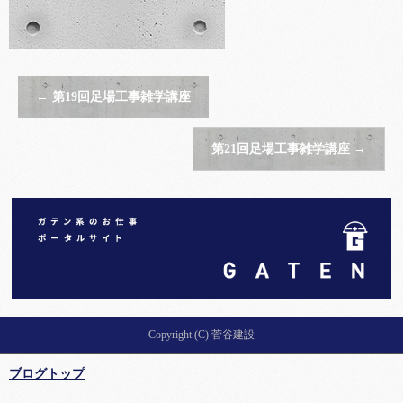
←
第19回足場工事雑学講座
第21回足場工事雑学講座
→
Copyright (C) 菅谷建設
ブログトップ