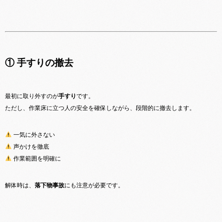
① 手すりの撤去
最初に取り外すのが
手すり
です。
ただし、作業床に立つ人の安全を確保しながら、段階的に撤去します。
一気に外さない
声かけを徹底
作業範囲を明確に
解体時は、
落下物事故
にも注意が必要です。