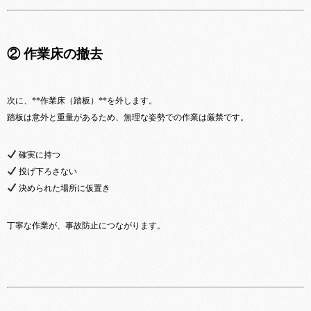
② 作業床の撤去
次に、**作業床（踏板）**を外します。
踏板は意外と重量があるため、無理な姿勢での作業は厳禁です。
確実に持つ
投げ下ろさない
決められた場所に仮置き
丁寧な作業が、事故防止につながります。